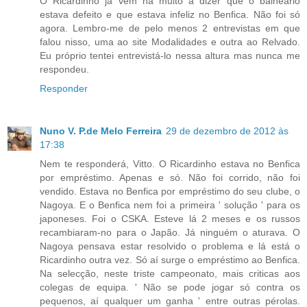
O Ricardinho já vem há muito a dizer que o balneário
estava defeito e que estava infeliz no Benfica. Não foi só
agora. Lembro-me de pelo menos 2 entrevistas em que
falou nisso, uma ao site Modalidades e outra ao Relvado.
Eu próprio tentei entrevistá-lo nessa altura mas nunca me
respondeu.
Responder
Nuno V. P.de Melo Ferreira
29 de dezembro de 2012 às
17:38
Nem te responderá, Vitto. O Ricardinho estava no Benfica
por empréstimo. Apenas e só. Não foi corrido, não foi
vendido. Estava no Benfica por empréstimo do seu clube, o
Nagoya. E o Benfica nem foi a primeira ' solução ' para os
japoneses. Foi o CSKA. Esteve lá 2 meses e os russos
recambiaram-no para o Japão. Já ninguém o aturava. O
Nagoya pensava estar resolvido o problema e lá está o
Ricardinho outra vez. Só aí surge o empréstimo ao Benfica.
Na selecção, neste triste campeonato, mais criticas aos
colegas de equipa. ' Não se pode jogar só contra os
pequenos, aí qualquer um ganha ' entre outras pérolas.