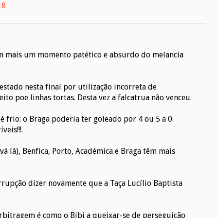
18
im mais um momento patético e absurdo do melancia
estado nesta final por utilização incorreta de
ito poe linhas tortas. Desta vez a falcatrua não venceu.
frio: o Braga poderia ter goleado por 4 ou 5 a 0.
eis!!!.
 vá lá), Benfica, Porto, Académica e Braga têm mais
orrupção dizer novamente que a Taça Lucílio Baptista
arbitragem é como o Bibi a queixar-se de perseguição