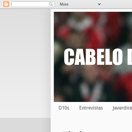
D10s
Entrevistas
Javardice