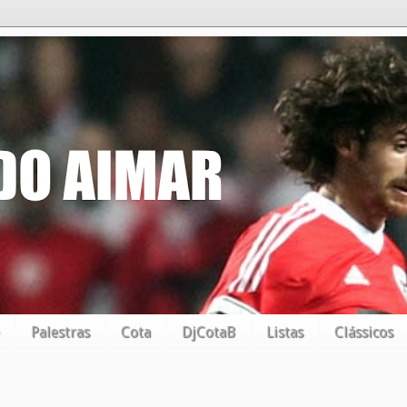
Palestras
Cota
DjCotaB
Listas
Clássicos