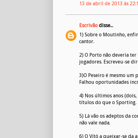
13 de abril de 2013 às 22:
Escrivão
disse...
1) Sobre o Moutinho, enf
cantor.
2) O Porto não deveria ter 
jogadores. Escreveu-se dire
3)O Peseiro é mesmo um pé 
Falhou oportunidades incrív
4) Nos últimos anos (dois,
títulos do que o Sporting.
5) Lá vão os adeptos da c
não vale nada.
6) O Vító a queixar-se da 