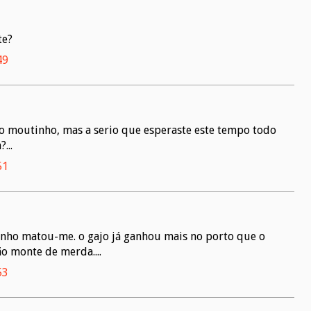
te?
49
o moutinho, mas a serio que esperaste este tempo todo
...
51
nho matou-me. o gajo já ganhou mais no porto que o
ão monte de merda....
53