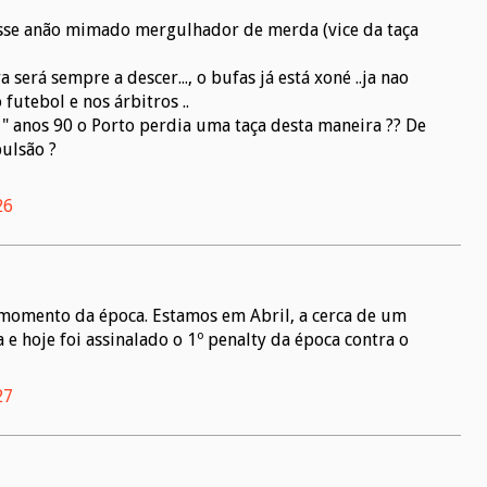
desse anão mimado mergulhador de merda (vice da taça
 será sempre a descer..., o bufas já está xoné ..ja nao
tebol e nos árbitros ..
 " anos 90 o Porto perdia uma taça desta maneira ?? De
pulsão ?
26
 momento da época. Estamos em Abril, a cerca de um
e hoje foi assinalado o 1º penalty da época contra o
27