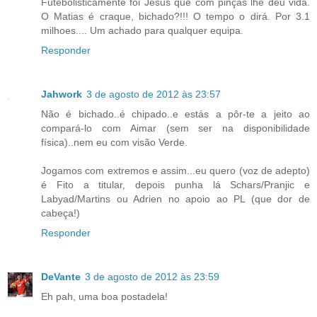
Futebolisticamente foi Jesus que com pinças lhe deu vida.
O Matias é craque, bichado?!!! O tempo o dirá. Por 3.1
milhoes.... Um achado para qualquer equipa.
Responder
Jahwork
3 de agosto de 2012 às 23:57
Não é bichado..é chipado..e estás a pôr-te a jeito ao
compará-lo com Aimar (sem ser na disponibilidade
física)..nem eu com visão Verde.
Jogamos com extremos e assim...eu quero (voz de adepto)
é Fito a titular, depois punha lá Schars/Pranjic e
Labyad/Martins ou Adrien no apoio ao PL (que dor de
cabeça!)
Responder
DeVante
3 de agosto de 2012 às 23:59
Eh pah, uma boa postadela!