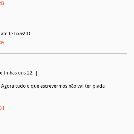
:43
até te lixas! :D
:49
 tinhas uns 22. :|
. Agora tudo o que escrevermos não vai ter piada.
:51