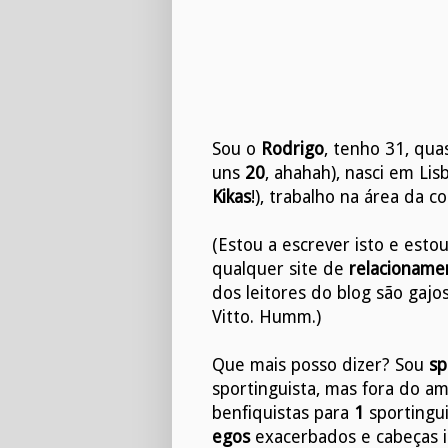
Sou o
Rodrigo
, tenho 31, qua
uns
20
, ahahah), nasci em Lis
Kikas
!), trabalho na área da c
(Estou a escrever isto e est
qualquer site de
relacioname
dos leitores do blog são gajo
Vitto. Humm.)
Que mais posso dizer? Sou
sp
sportinguista, mas fora do amb
benfiquistas para
1
sportingui
egos
exacerbados e cabeças i