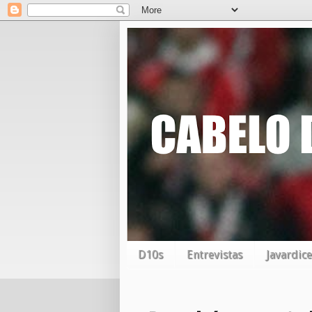
D10s
Entrevistas
Javardice