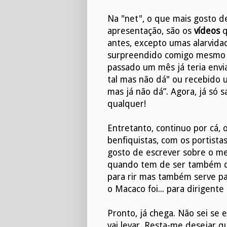
Na "net", o que mais gosto d
apresentação, são os
vídeos
q
antes, excepto umas alarvida
surpreendido comigo mesmo p
passado um mês já teria env
tal mas não dá" ou recebido u
mas já não dá”. Agora, já só 
qualquer!
Entretanto, continuo por cá, 
benfiquistas, com os portista
gosto de escrever sobre o 
quando tem de ser também di
para rir mas também serve p
o Macaco foi... para dirigent
Pronto, já chega. Não sei se 
vai levar. Resta-me desejar 