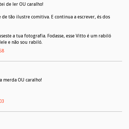
ei de ler OU caralho!
de tão ilustre comitiva. E continua a escrever, és dos
ste a tua fotografia. Fodasse, esse Vitto é um rabiló
ele e não sou rabiló.
:58
a merda OU caralho!
:03