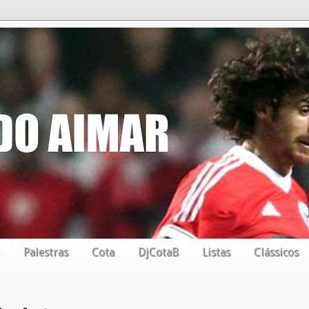
Palestras
Cota
DjCotaB
Listas
Clássicos