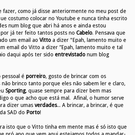
e fazer, como já disse anteriormente no meu post de
ue costumo colocar no Youtube e nunca tinha escrito
des num blog que abri há anos e ainda estou
or já ter feito tantos posts no
Cabelo
. Pensava que
iado um email ao
Vitto
a dizer "Epah, lamento muito e
m email do Vitto a dizer “Epah, lamento muito e tal
saio daqui após ter sido
entrevistado
num blog
o pessoal é
porreiro
, gosto de brincar com os
s não brinco tanto porque eles não sabem ler e claro,
meu
Sporting
, quase sempre para dizer bem mas
go o que acho que está mal. Afinal, o humor serve
ara dizer umas
verdades
... A brincar, a brincar, é que
e da SAD do
Porto
!
era isto que o Vitto tinha em mente mas é só isto que
que pró ano que vem aqui estejamos todos a mandar-