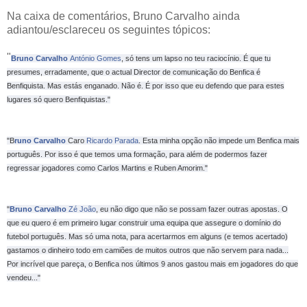
Na caixa de comentários, Bruno Carvalho ainda
adiantou/esclareceu os seguintes tópicos:
"
Bruno Carvalho
António Gomes
, só tens um lapso no teu raciocínio. É que tu
presumes, erradamente, que o actual Director de comunicação do Benfica é
Benfiquista. Mas estás enganado. Não é. É por isso que eu defendo que para estes
lugares só quero Benfiquistas."
"B
runo Carvalho
Caro
Ricardo Parada
. Esta minha opção não impede um Benfica mais
português. Por isso é que temos uma formação, para além de podermos fazer
regressar jogadores como Carlos Martins e Ruben Amorim."
"
Bruno Carvalho
Zé João
, eu não digo que não se possam fazer outras apostas. O
que eu quero é em primeiro lugar construir uma equipa que assegure o domínio do
futebol português. Mas só uma nota, para acertarmos em alguns (e temos acertado)
gastamos o dinheiro todo em camiões de muitos outros que não servem para nada...
Por incrível que pareça, o Benfica nos últimos 9 anos gastou mais em jogadores do que
vendeu..."