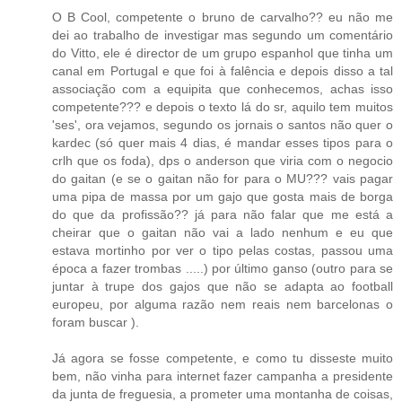
O B Cool, competente o bruno de carvalho?? eu não me
dei ao trabalho de investigar mas segundo um comentário
do Vitto, ele é director de um grupo espanhol que tinha um
canal em Portugal e que foi à falência e depois disso a tal
associação com a equipita que conhecemos, achas isso
competente??? e depois o texto lá do sr, aquilo tem muitos
'ses', ora vejamos, segundo os jornais o santos não quer o
kardec (só quer mais 4 dias, é mandar esses tipos para o
crlh que os foda), dps o anderson que viria com o negocio
do gaitan (e se o gaitan não for para o MU??? vais pagar
uma pipa de massa por um gajo que gosta mais de borga
do que da profissão?? já para não falar que me está a
cheirar que o gaitan não vai a lado nenhum e eu que
estava mortinho por ver o tipo pelas costas, passou uma
época a fazer trombas .....) por último ganso (outro para se
juntar à trupe dos gajos que não se adapta ao football
europeu, por alguma razão nem reais nem barcelonas o
foram buscar ).
Já agora se fosse competente, e como tu disseste muito
bem, não vinha para internet fazer campanha a presidente
da junta de freguesia, a prometer uma montanha de coisas,