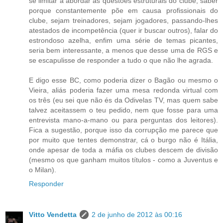
se limitar a abordar as questões estruturais do clube, saber
porque constantemente põe em causa profissionais do
clube, sejam treinadores, sejam jogadores, passando-lhes
atestados de incompetência (quer ir buscar outros), falar do
estrondoso azelha, enfim uma série de temas picantes,
seria bem interessante, a menos que desse uma de RGS e
se escapulisse de responder a tudo o que não lhe agrada.
E digo esse BC, como poderia dizer o Bagão ou mesmo o
Vieira, aliás poderia fazer uma mesa redonda virtual com
os três (eu sei que não és da Odivelas TV, mas quem sabe
talvez aceitassem o teu pedido, nem que fosse para uma
entrevista mano-a-mano ou para perguntas dos leitores).
Fica a sugestão, porque isso da corrupção me parece que
por muito que tentes demonstrar, cá o burgo não é Itália,
onde apesar de toda a máfia os clubes descem de divisão
(mesmo os que ganham muitos títulos - como a Juventus e
o Milan).
Responder
Vitto Vendetta
2 de junho de 2012 às 00:16