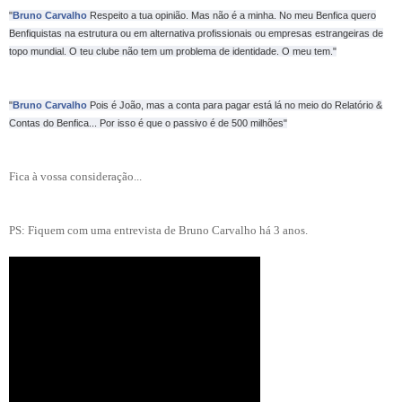
"
Bruno Carvalho
Respeito a tua opinião. Mas não é a minha. No meu Benfica quero
Benfiquistas na estrutura ou em alternativa profissionais ou empresas estrangeiras de
topo mundial. O teu clube não tem um problema de identidade. O meu tem."
"
Bruno Carvalho
Pois é João, mas a conta para pagar está lá no meio do Relatório &
Contas do Benfica... Por isso é que o passivo é de 500 milhões"
Fica à vossa consideração...
PS: Fiquem com uma entrevista de Bruno Carvalho há 3 anos.