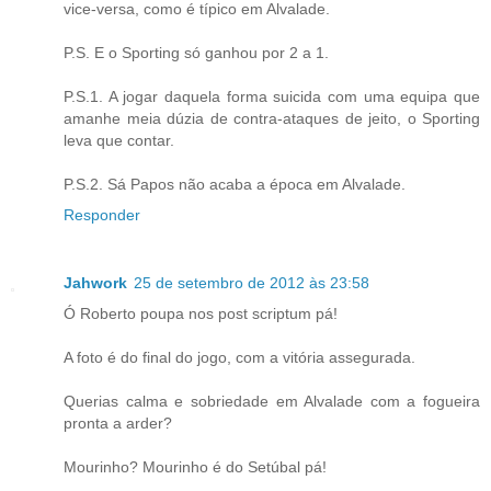
vice-versa, como é típico em Alvalade.
P.S. E o Sporting só ganhou por 2 a 1.
P.S.1. A jogar daquela forma suicida com uma equipa que
amanhe meia dúzia de contra-ataques de jeito, o Sporting
leva que contar.
P.S.2. Sá Papos não acaba a época em Alvalade.
Responder
Jahwork
25 de setembro de 2012 às 23:58
Ó Roberto poupa nos post scriptum pá!
A foto é do final do jogo, com a vitória assegurada.
Querias calma e sobriedade em Alvalade com a fogueira
pronta a arder?
Mourinho? Mourinho é do Setúbal pá!